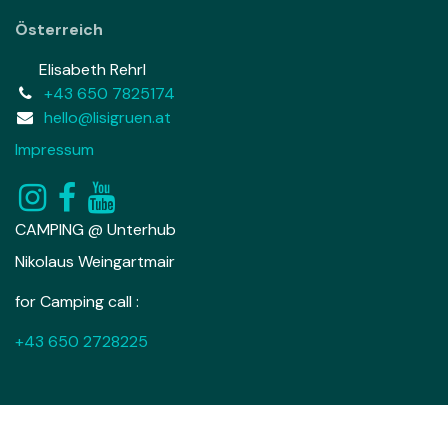
Österreich
Elisabeth Rehrl
+43 650 7825174
hello@lisigruen.at
Impressum
CAMPING @ Unterhub
Nikolaus Weingartmair
for Camping call :
+43 650 2728225
Copyright © Lisi Grün
English (UK)
|
Deutsch